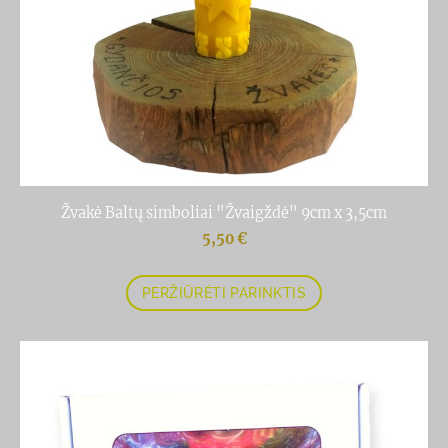
Žvakė Baltų simboliai "Žvaigždė" 9cm x 3,5cm
5,50 €
PERŽIŪRĖTI PARINKTIS