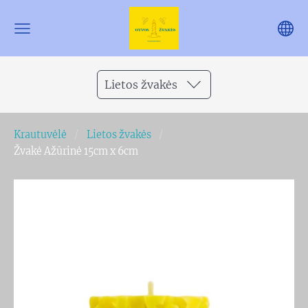
Lietos žvakės
Krautuvėlė
Lietos žvakės
Žvakė Ažūrinė 15cm x 6cm