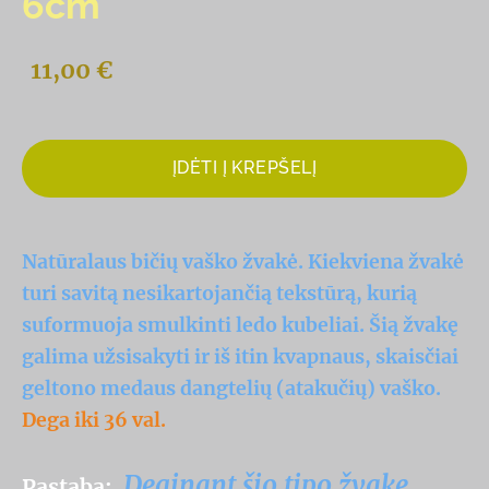
6cm
11,00 €
ĮDĖTI Į KREPŠELĮ
Natūralaus bičių vaško žvakė. Kiekviena žvakė
turi savitą nesikartojančią tekstūrą, kurią
suformuoja smulkinti ledo kubeliai. Šią žvakę
galima užsisakyti ir iš itin kvapnaus, skaisčiai
geltono medaus dangtelių (atakučių) vaško.
Dega iki 36 val.
Deginant šio tipo žvakę,
Pastaba: