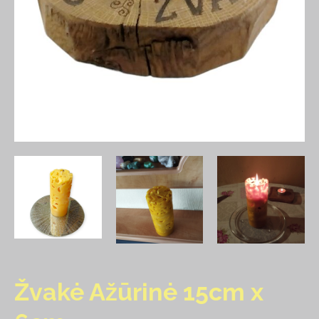
Žvakė Ažūrinė 15cm x