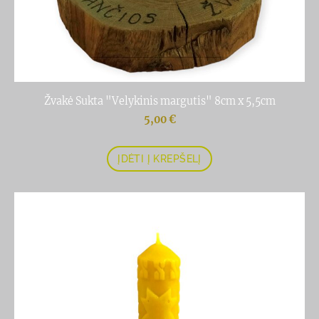
Žvakė Sukta "Velykinis margutis" 8cm x 5,5cm
5,00 €
ĮDĖTI Į KREPŠELĮ