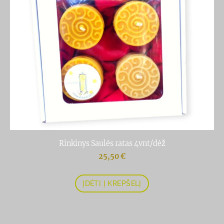
Rinkinys Saulės ratas 4vnt/dėž
25,50 €
ĮDĖTI Į KREPŠELĮ