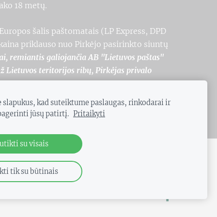
kako 18 metų.
į Europos šalis paštomatais (LP Express, DPD
ina priklauso nuo Pirkėjo pasirinkto siuntų
ai, remiantis galiojančia AB "Lietuvos paštas"
ietuvos teritorijos ribų, Pirkėjas privalo
slapukus, kad suteiktume paslaugas, rinkodarai ir
gerinti jūsų patirtį.
Pritaikyti
utikti su visais
kti tik su būtinais