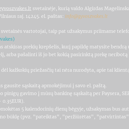
yvoszvakes.lt
svetainėje, kurią valdo Algirdas Magelinska
lniaus raj. 14245. el. paštas:
info@gyvoszvakes.lt
os svetainės vartotojai, taip pat užsakymus priimame telef
vakes)
s atskiras prekių krepšelis, kurį papildę matysite bendrą
lį, arba pašalinti iš jo bet kokią pasirinktą prekę neribo
 dėl kažkokių priežasčių tai nėra nurodyta, apie tai klie
s gausite sąskaitą apmokėjimui į savo el. paštą.
po pinigų gavimo į mūsų bankinę sąskaitą per Paysera, 
+ 0.35EUR).
pmokėtas 5 kalendorinių dienų bėgyje, užsakymas bus aut
kymo būklę (pvz. "pateiktas", "peržiūrėtas", "patvirtintas