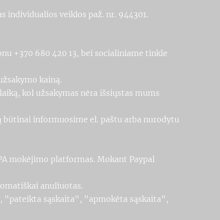
s individualios veiklos paž. nr. 944301.
onu +370 680 420 13, bei socialiniame tinkle
 užsakymo kainą.
tą laiką, kol užsakymas nėra išsiųstas mums
ntą būtinai informuosime el. paštu arba nurodytu
SEPA mokėjimo platformas. Mokant Paypal
omatiškai anuliuotas.
", "pateikta sąskaita", "apmokėta sąskaita",