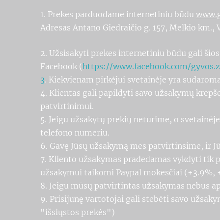
1. Prekes parduodame internetiniu būdu
www.g
Adresas Antano Giedraičio g. 157, Melkio km., Vi
2. Užsisakyti prekes internetiniu būdu gali ši
Facebook (
https://www.facebook.com/gyvos.z
3
. Kiekvienam pirkėjui svetainėje yra sudaroma
4. Klientas gali papildyti savo užsakymų krepše
patvirtinimui.
5. Jeigu užsakytų prekių neturime, o svetainėje
telefono numeriu.
6. Gavę Jūsų užsakymą mes patvirtinsime, ir Jū
7. Kliento užsakymas pradedamas vykdyti tik 
užsakymui taikomi Paypal mokesčiai (+3.9%, 
8. Jeigu mūsų patvirtintas užsakymas nebus a
9. Prisijunę vartotojai gali stebėti savo užsa
"išsiųstos prekės")