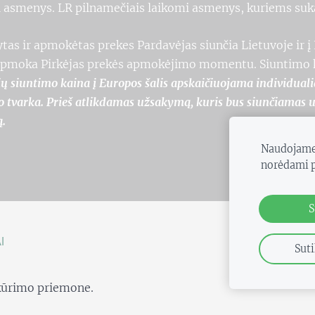
iai asmenys. LR pilnamečiais laikomi asmenys, kuriems su
tas ir apmokėtas prekes Pardavėjas siunčia Lietuvoje ir 
 apmoka Pirkėjas prekės apmokėjimo momentu. Siuntimo ka
ų siuntimo kaina į Europos šalis apskaičiuojama individuali
tvarka. Prieš atlikdamas užsakymą, kuris bus siunčiamas už L
ą.
Naudojame 
norėdami pa
S
I
Suti
 kūrimo priemone.