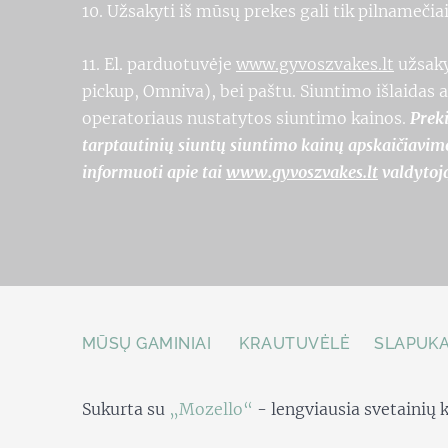
10. Užsakyti iš mūsų prekes gali tik pilnameč
11. El. parduotuvėje
www.gyvoszvakes.lt
užsaky
pickup, Omniva), bei paštu. Siuntimo išlaidas
operatoriaus nustatytos siuntimo kainos.
Preki
tarptautinių siuntų siuntimo kainų apskaičiavimo 
informuoti apie tai
www.gyvoszvakes.lt
valdytoj
MŪSŲ GAMINIAI
KRAUTUVĖLĖ
SLAPUKA
Sukurta su
„Mozello“
- lengviausia svetainių