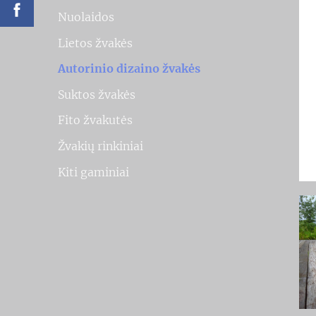
Nuolaidos
Lietos žvakės
Autorinio dizaino žvakės
Suktos žvakės
Fito žvakutės
Žvakių rinkiniai
Kiti gaminiai