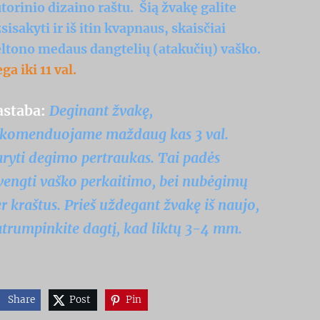
torinio dizaino raštu. Šią žvakę galite
sisakyti ir iš itin kvapnaus, skaisčiai
ltono medaus dangtelių (atakučių) vaško.
ga iki 11 val.
astaba:
Deginant žvakę,
ekomenduojame maždaug kas 3 val.
ryti degimo pertraukas. Tai padės
vengti vaško perkaitimo, bei nubėgimų
r kraštus. Prieš uždegant žvakę iš naujo,
trumpinkite dagtį, kad liktų 3-4 mm.
Share
Post
Pin