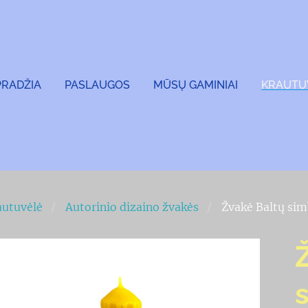
PRADŽIA
PASLAUGOS
MŪSŲ GAMINIAI
KRAUTU
autuvėlė
Autorinio dizaino žvakės
Žvakė Baltų sim