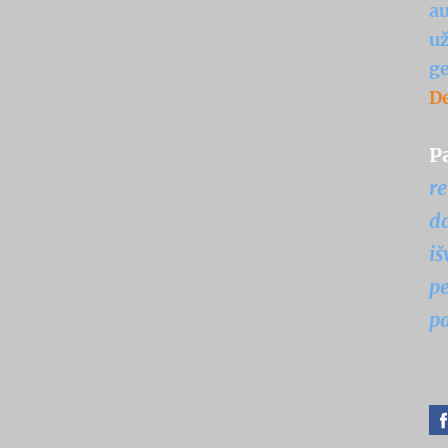
au
už
ge
De
P
r
da
iš
pe
pa