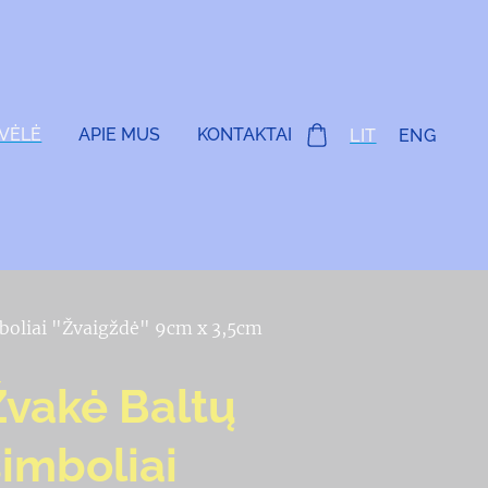
VĖLĖ
APIE MUS
KONTAKTAI
LIT
ENG
boliai "Žvaigždė" 9cm x 3,5cm
Žvakė Baltų
simboliai