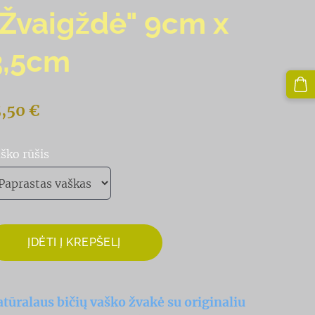
"Žvaigždė" 9cm x
3,5cm
,50 €
ško rūšis
ĮDĖTI Į KREPŠELĮ
tūralaus bičių vaško žvakė su originaliu