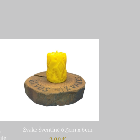
ų
Žvakė Šventinė 6,5cm x 6cm
ulė
7,00 €