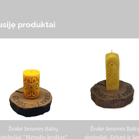
usiję produktai
Žvakė Senovės Baltų
Žvakė Senovės Balt
simboliai "Mėnulio kryžius"
simboliai-Eglutė ir Sa