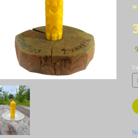
5
Va
Na