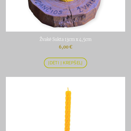
Žvakė Sukta 13cm x 4,5cm
6,00 €
ĮDĖTI Į KREPŠELĮ