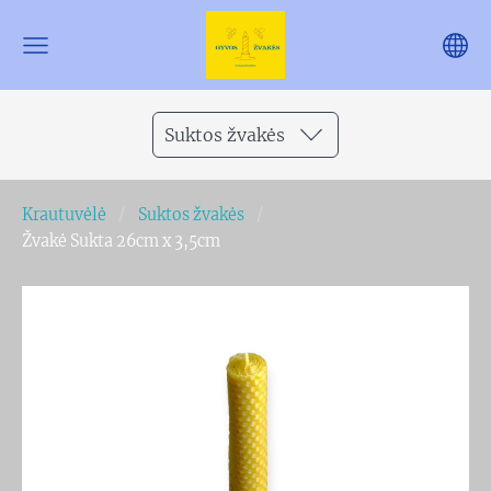
Suktos žvakės
Krautuvėlė
Suktos žvakės
Žvakė Sukta 26cm x 3,5cm