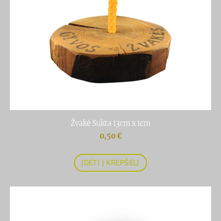
Žvakė Sukta 13cm x 1cm
0,50 €
ĮDĖTI Į KREPŠELĮ