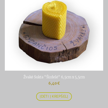
Žvakė Sukta "Širdelė" 6,5cm x 5,5cm
6,40 €
ĮDĖTI Į KREPŠELĮ