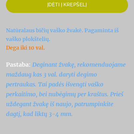
ĮDĖTI Į KREPŠELĮ
Natūralaus bičių vaško žvakė. Pagaminta iš
vaško plokštelių.
Dega iki 10 val.
Pastaba:
Deginant žvakę, rekomenduojame
maždaug kas 3 val. daryti degimo
pertraukas. Tai padės išvengti vaško
perkaitimo, bei nubėgimų per kraštus. Prieš
uždegant žvakę iš naujo, patrumpinkite
dagtį, kad liktų 3-4 mm.