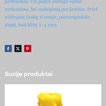
pertraukas. Tai padės išvengti vaško
perkaitimo, bei nubėgimų per kraštus. Prieš
uždegant žvakę iš naujo, patrumpinkite
dagtį, kad liktų 3-4 mm.
Susiję produktai