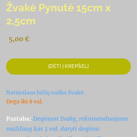
Žvakė Pynutė 15cm x
2,5cm
5,00 €
ĮDĖTI Į KREPŠELĮ
Natūralaus bičių vaško žvakė.
Dega iki 8 val.
Pastaba:
Deginant žvakę, rekomenduojame
maždaug kas 3 val. daryti degimo