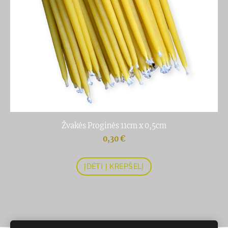
Žvakės Proginės 11cm x 0,5cm
0,30 €
ĮDĖTI Į KREPŠELĮ