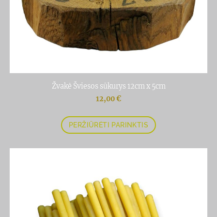
Žvakė Šviesos sūkurys 12cm x 5cm
12,00 €
PERŽIŪRĖTI PARINKTIS