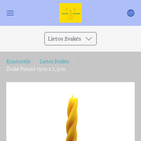
Lietos žvakės
Krautuvėlė
Lietos žvakės
Žvakė Pynutė 15cm x 2,5cm