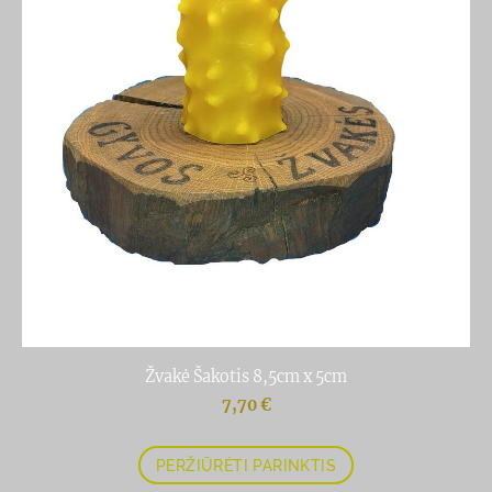
Žvakė Šakotis 8,5cm x 5cm
7,70 €
PERŽIŪRĖTI PARINKTIS