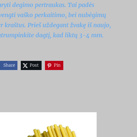
ryti degimo pertraukas. Tai padės
vengti vaško perkaitimo, bei nubėgimų
r kraštus. Prieš uždegant žvakę iš naujo,
trumpinkite dagtį, kad liktų 3-4 mm.
Share
Post
Pin