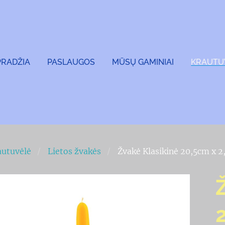
PRADŽIA
PASLAUGOS
MŪSŲ GAMINIAI
KRAUTU
autuvėlė
Lietos žvakės
Žvakė Klasikinė 20,5cm x 