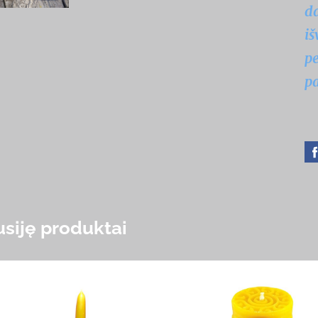
da
iš
pe
pa
usiję produktai