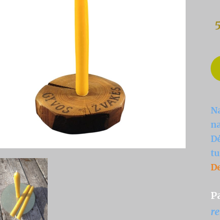
5
Na
na
Dė
tu
De
P
r