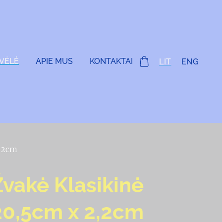
VĖLĖ
APIE MUS
KONTAKTAI
LIT
ENG
2,2cm
Žvakė Klasikinė
20,5cm x 2,2cm