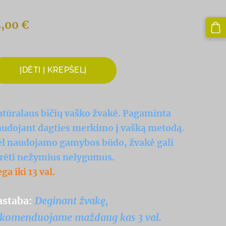
,00 €
ĮDĖTI Į KREPŠELĮ
tūralaus bičių vaško žvakė. Pagaminta
udojant dagties merkimo į vašką metodą.
l naudojamo gamybos būdo, žvakė gali
rėti nežymius nelygumus.
ga iki 13 val.
astaba:
Deginant žvakę,
ekomenduojame maždaug kas 3 val.