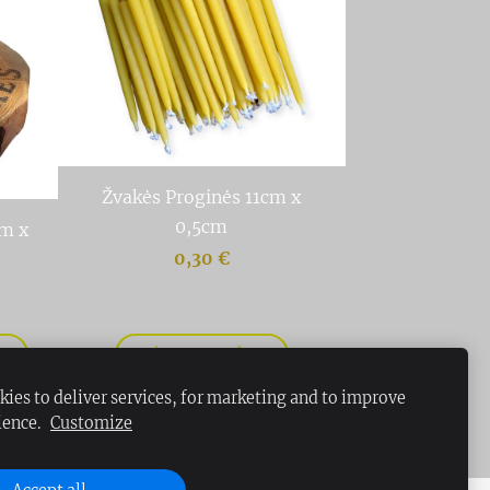
Žvakės Proginės 11cm x
0,5cm
cm x
0,30 €
S
ĮDĖTI Į KREPŠELĮ
ies to deliver services, for marketing and to improve
ience.
Customize