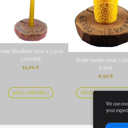
Žvakė Klasikinė 15cm x 2,5cm
4vnt/dėž
Žvakė Saulės ratas 7,5
12,00 €
6,5cm
6,50 €
ĮDĖTI Į KREPŠELĮ
PERŽIŪRĖTI PARINKTI
We use cook
your exper