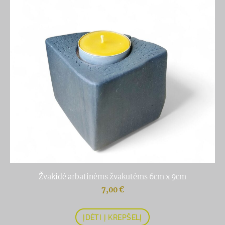
Žvakidė arbatinėms žvakutėms 6cm x 9cm
7,00 €
ĮDĖTI Į KREPŠELĮ