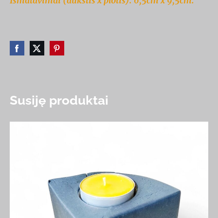
Išmatavimai (aukštis x plotis): 6,5cm x 9,5cm.
Susiję produktai