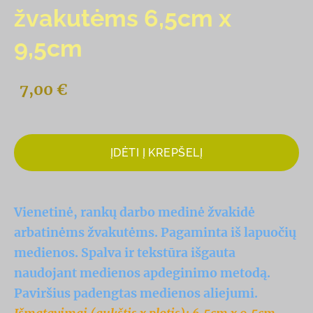
žvakutėms 6,5cm x
9,5cm
7,00 €
ĮDĖTI Į KREPŠELĮ
Vienetinė, rankų darbo medinė žvakidė
arbatinėms žvakutėms. Pagaminta iš lapuočių
medienos. Spalva ir tekstūra išgauta
naudojant medienos apdeginimo metodą.
Paviršius padengtas medienos aliejumi.