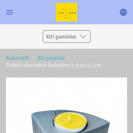
Kiti gaminiai
Krautuvėlė
Kiti gaminiai
Žvakidė arbatinėms žvakutėms 6,5cm x 9,5cm