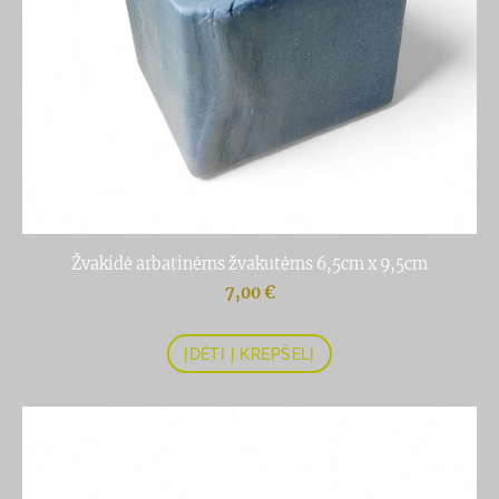
Žvakidė arbatinėms žvakutėms 6,5cm x 9,5cm
7,00 €
ĮDĖTI Į KREPŠELĮ