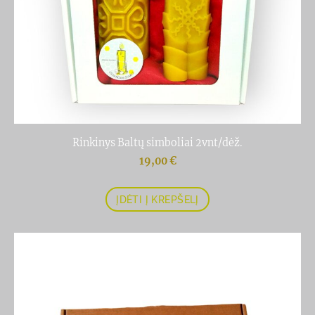
Rinkinys Baltų simboliai 2vnt/dėž.
19,00 €
ĮDĖTI Į KREPŠELĮ