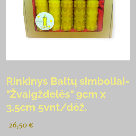
Rinkinys Baltų simboliai-
"Žvaigždelės" 9cm x
3,5cm 5vnt/dėž.
26,50 €