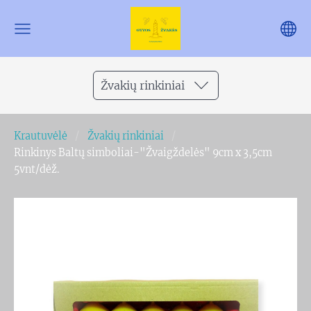
Žvakių rinkiniai
Krautuvėlė
Žvakių rinkiniai
Rinkinys Baltų simboliai-"Žvaigždelės" 9cm x 3,5cm
5vnt/dėž.