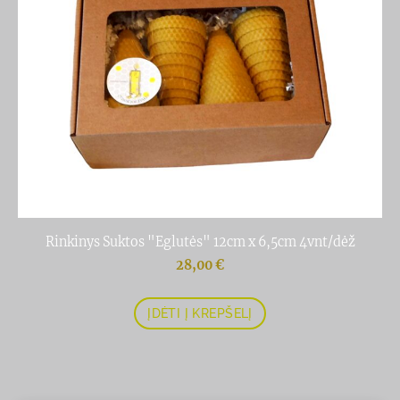
Rinkinys Suktos "Eglutės" 12cm x 6,5cm 4vnt/dėž
28,00 €
ĮDĖTI Į KREPŠELĮ