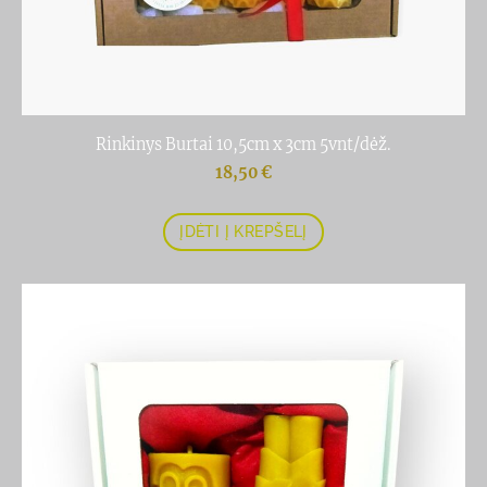
Rinkinys Burtai 10,5cm x 3cm 5vnt/dėž.
18,50 €
ĮDĖTI Į KREPŠELĮ