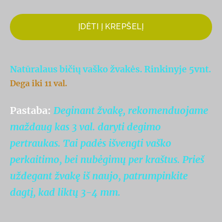
ĮDĖTI Į KREPŠELĮ
Natūralaus bičių vaško žvakės. Rinkinyje 5vnt.
Dega iki 11 val.
Pastaba:
Deginant žvakę, rekomenduojame
maždaug kas 3 val. daryti degimo
pertraukas. Tai padės išvengti vaško
perkaitimo, bei nubėgimų per kraštus. Prieš
uždegant žvakę iš naujo, patrumpinkite
dagtį, kad liktų 3-4 mm.