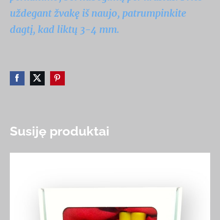
uždegant žvakę iš naujo, patrumpinkite
dagtį, kad liktų 3-4 mm.
Susiję produktai