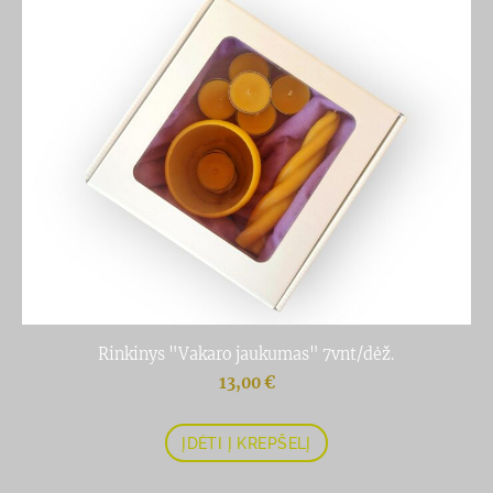
Rinkinys "Vakaro jaukumas" 7vnt/dėž.
13,00 €
ĮDĖTI Į KREPŠELĮ