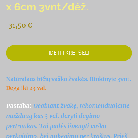
x 6cm 3vnt/dėž.
31,50 €
ĮDĖTI Į KREPŠELĮ
Natūralaus bičių vaško žvakės. Rinkinyje 3vnt.
Dega iki 23 val.
Pastaba:
Deginant žvakę, rekomenduojame
maždaug kas 3 val. daryti degimo
pertraukas. Tai padės išvengti vaško
perkaitimo, bei nubėgimų per kraštus. Prieš