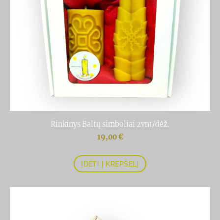
Rinkinys Baltų simboliai 2vnt/dėž.
19,00 €
ĮDĖTI Į KREPŠELĮ