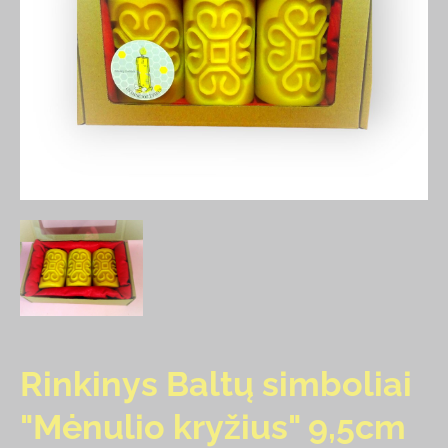
Rinkinys Baltų simboliai
"Mėnulio kryžius" 9,5cm