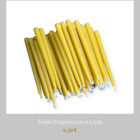
Žvakės Proginės 11cm x 0,5cm
0,30 €