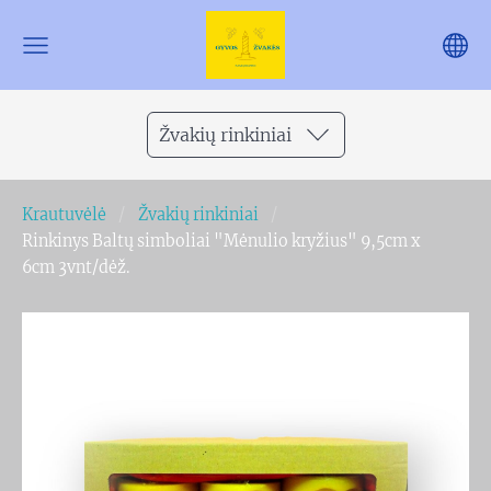
Žvakių rinkiniai
Krautuvėlė
Žvakių rinkiniai
Rinkinys Baltų simboliai "Mėnulio kryžius" 9,5cm x
6cm 3vnt/dėž.