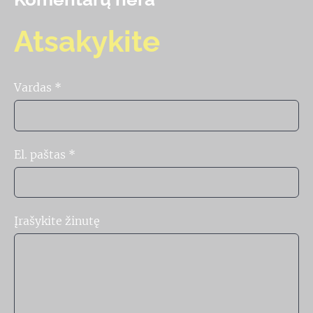
Atsakykite
Vardas *
El. paštas *
Įrašykite žinutę