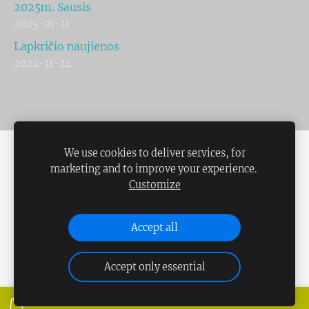
2025m. Sausis
2025-01-11
Lapkričio naujienos
2024-11-24
We use cookies to deliver services, for
MŪSŲ GAMINIAI
KRAUTUVĖLĖ
SLAPUKAI
marketing and to improve your experience.
Customize
Sukurta su
„Mozello“
- lengviausia svetainių
kūrimo priemone.
Accept all
Accept only essential