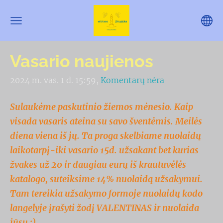
Vasario naujienos
2024 m. vas. 1 d. 15:59,
Komentarų nėra
Sulaukėme paskutinio žiemos mėnesio. Kaip
visada vasaris ateina su savo šventėmis. Meilės
diena viena iš jų. Ta proga skelbiame nuolaidų
laikotarpį-iki vasario 15d. užsakant bet kurias
žvakes už 20 ir daugiau eurų iš krautuvėlės
katalogo, suteiksime 14% nuolaidą užsakymui.
Tam tereikia užsakymo formoje nuolaidų kodo
langelyje įrašyti žodį VALENTINAS ir nuolaida
jūsų :)