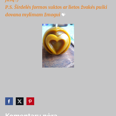
P.S. Širdelės formos suktos ar lietos žvakės puiki
dovana mylimam žmogui
💝
Komentarų nėra